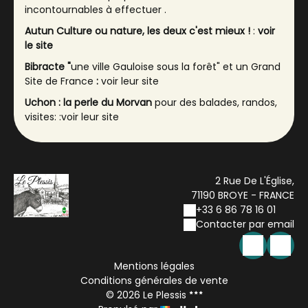
incontournables à effectuer .
Autun Culture ou nature, les deux c'est mieux !
:
voir
le site
Bibracte "
une ville Gauloise sous la forêt" et un Grand
Site de France
:
voir leur site
Uchon : la perle du Morvan
pour des balades, randos,
visites: :
voir leur site
Le temple bouddhiste à la Boulaye:
voir leur site
Le Creusot avec le chateau de la Verrerie
:
voir leur
site
2 Rue De L'Église,
et
le parc des combes:
voir le site
71190 BROYE - FRANCE
+33 6 86 78 16 01
Contacter par email
Mentions légales
Conditions générales de vente
© 2026 Le Plessis