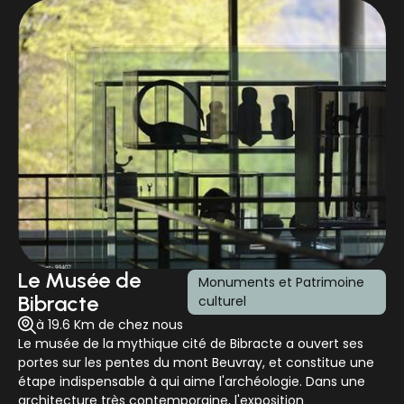
pour tous. Les enfants peuvent venir découvrir la vie de la
ferme, côtoyer les lamas et alpagas, les nourrir, les
promener et apprendre plein de choses sur la nature et
leur mode de vie. Pour les adultes, qu'ils souhaitent
acquérir un animal du cheptel ou simplement s'informer,
des stages et sessions de formation sont proposés à la
journée. Création d'un élevage de lamas ou d'alpagas,
dressage et randonnée, reproduction des petits
camélidés... Tous ces cours s'appuient sur une étude du
comportement de l'animal, avec conduite de troupeau,
dressage, équipement, technique de tonte, reproduction,
etc.
Le Musée de
Monuments et Patrimoine
Bibracte
culturel
à 19.6 Km de chez nous
Le musée de la mythique cité de Bibracte a ouvert ses
portes sur les pentes du mont Beuvray, et constitue une
étape indispensable à qui aime l'archéologie. Dans une
architecture très contemporaine, l'exposition