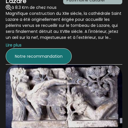
Lazare
Patrimoine culturel
à 8.3 Km de chez nous
Magnifique construction du XIIe siècle, la cathédrale Saint
Lazare a été originellement érigée pour accueillir les
pèlerins venus se recueillir sur le tombeau de Lazare, qui
sera finalement détruit au XVIIIe siècle. A l'intérieur, jetez
un œil sur la nef, majestueuse et à l'extérieur, sur le
tympan du portail, avec ses nombreuses scènes
Lire plus
religieuses. Bijou artistique à ne pas manquer : la sculpture
de la fuite en Egypte, figure moderne et touchante de
Notre recommandation
Joseph qui part sur les routes avec Marie et Jésus.