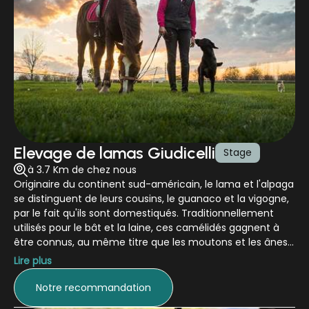
Elevage de lamas Giudicelli
Stage
à 3.7 Km de chez nous
Originaire du continent sud-américain, le lama et l'alpaga
se distinguent de leurs cousins, le guanaco et la vigogne,
par le fait qu'ils sont domestiqués. Traditionnellement
utilisés pour le bât et la laine, ces camélidés gagnent à
être connus, au même titre que les moutons et les ânes.
Christiane Giudicelli a réalisé son rêve en 1988 en créant
Lire plus
son propre élevage dans la campagne bourguignonne et
s'engage dans la transmission de son savoir et de ses
Notre recommandation
compétences. Sa ferme est un laboratoire de pédagogie