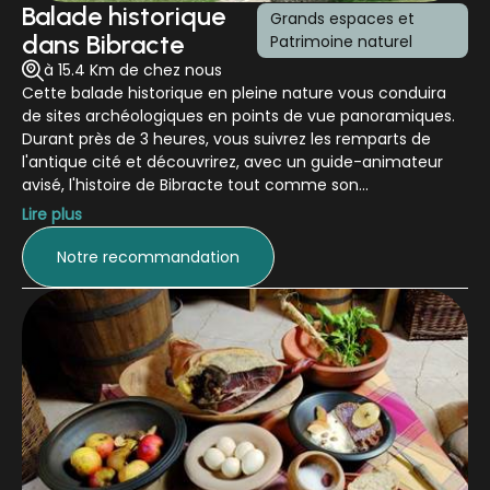
Balade historique
Grands espaces et
dans Bibracte
Patrimoine naturel
à 15.4 Km de chez nous
Cette balade historique en pleine nature vous conduira
de sites archéologiques en points de vue panoramiques.
Durant près de 3 heures, vous suivrez les remparts de
l'antique cité et découvrirez, avec un guide-animateur
avisé, l'histoire de Bibracte tout comme son
environnement naturel, sa faune et sa flore
Lire plus
extrêmement riches. Vous aurez l'occasion d'y apprendre
l'histoire de la forêt, des Gaulois à nos jours, et percerez le
Notre recommandation
secret des hêtres tressés, dont les formes si bizarres ont
toujours fasciné les hommes. Un plongeon immanquable
dans le passé.