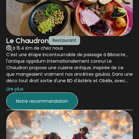
Le Chaudron
Restaurant
à 15.4 Km de chez nous
C'est une étape incontournable de passage à Bibracte ,
l'antique oppidum internationalement connu! Le
Chaudron propose une cuisine antique, inspirée de ce
que mangeaient vraiment nos ancêtres gaulois. Dans une
déco tout droit sortie d'une BD d'Astérix et Obélix, avec
des amphores ornemantales, des assiettes en forme
Lire plus
d'écuelle, et des cuillères en bois, évidemment, le
Chaudron propose en entrée du chou macéré avec
Notre recommandation
lentilles, puis un poulet aux épinards avec une concassée
de blé, un fromage frais au miel, puis un rouleau de
pruneau au pavot! Simple... et ancestral.