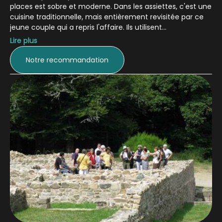
places est sobre et moderne. Dans les assiettes, c'est une
cuisine traditionnelle, mais entièrement revisitée par ce
jeune couple qui a repris l'affaire. Ils utilisent
majoritairement des produits de la région et tout est
Lire plus
entièrement fait main. Dans les assiettes, de bonnes
idées comme ce champignon farci aux poivrons confits
Notre recommandation
et écrasée de pommes de terre aux anchois, mais aussi
pour les végétariens, ces cannellonis de petits pois,
quelques légumes du marché et crème persillée.